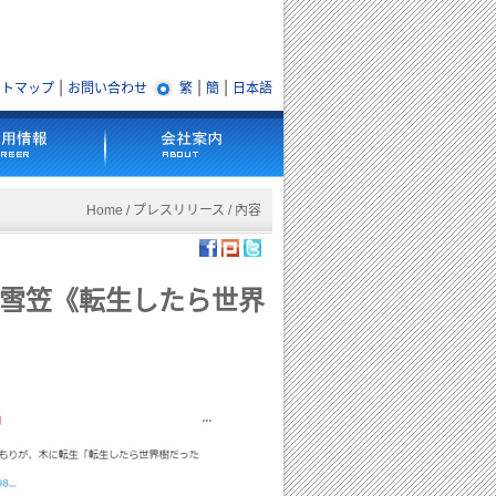
|
|
|
イトマップ
お問い合わせ
繁
簡
日本語
Home
/
プレスリリース
/ 內容
雪笠《転生したら世界