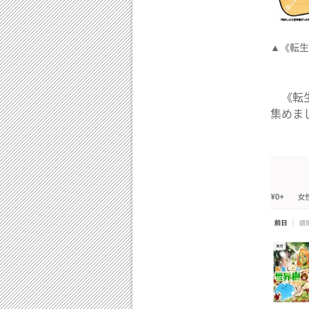
▲《転生
《転生
集めま