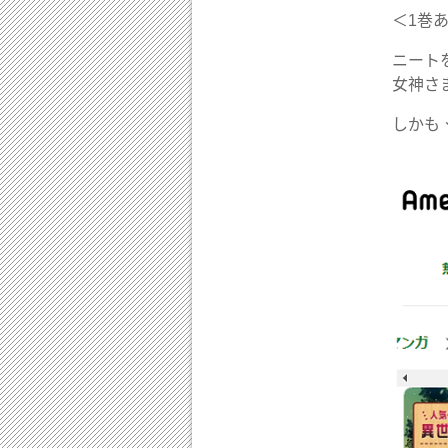
＜1巻
ニート
女神さ
しかも