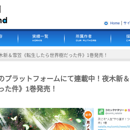
|
Home
サ
木新＆雪笠《転生したら世界樹だった件》1巻発売！
のプラットフォームにて連載中！夜木新＆
った件》
1
巻発売！