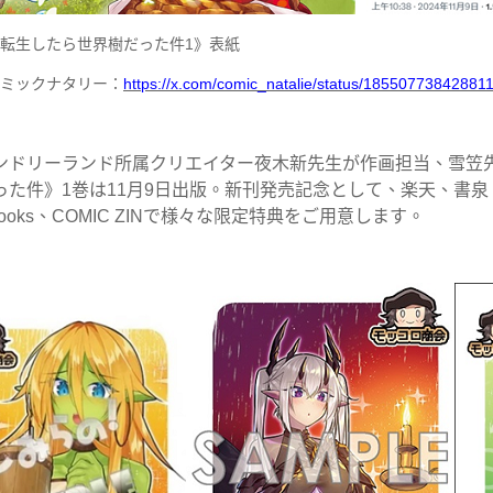
転生したら世界樹だった件1》表紙
ミックナタリー：
https://x.com/comic_natalie/status/18550773842881
ドリーランド所属クリエイター夜木新先生が作画担当、雪笠
った件》1巻は11月9日出版。新刊発売記念として、楽天、書
nbooks、COMIC ZINで様々な限定特典をご用意します。