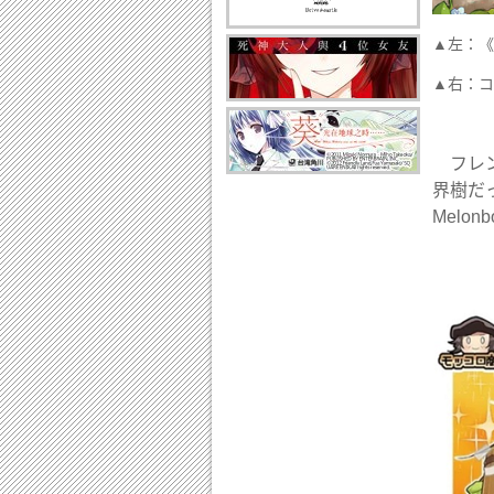
▲左：《
▲右：コ
フレン
界樹だ
Melo