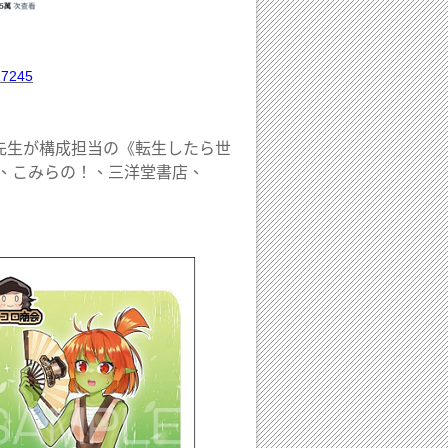
17245
先生が構成担当の《転生したら世
泉、こみらの！、三洋堂書店、