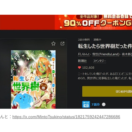
んと：
https://x.com/MintoTsukino/status/1821759242447286686