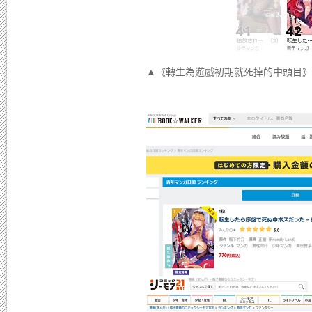
▲《轉生為遊戲初期就死掉的中頭目》