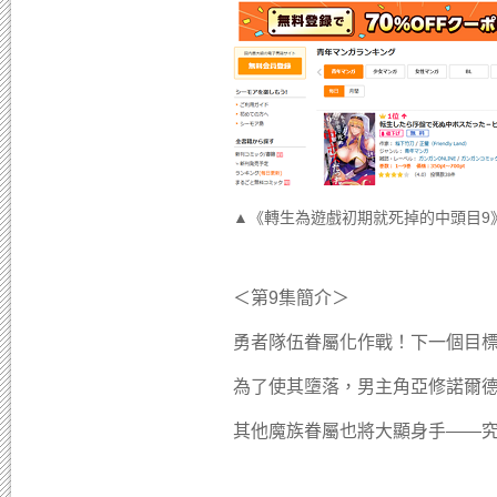
▲《轉生為遊戲初期就死掉的中頭目9
＜第9集簡介＞
勇者隊伍眷屬化作戰！下一個目
為了使其墮落，男主角亞修諾爾
其他魔族眷屬也將大顯身手——