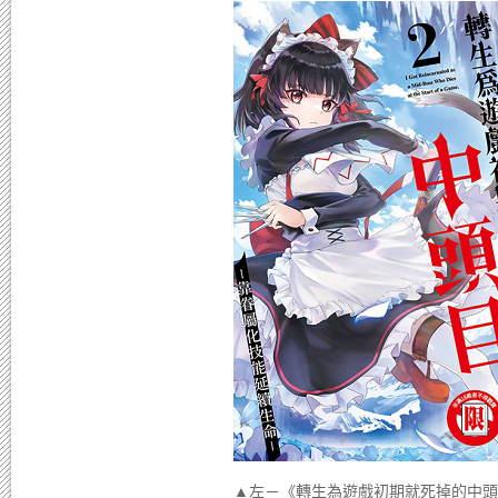
▲左－《轉生為遊戲初期就死掉的中頭