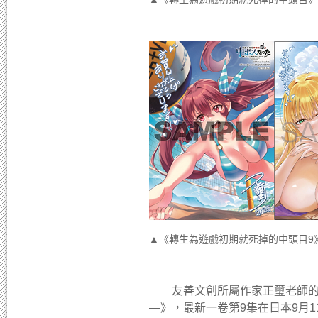
▲《轉生為遊戲初期就死掉的中頭目9
友善文創所屬作家正璽老師的漫
―》，最新一卷第9集在日本9月