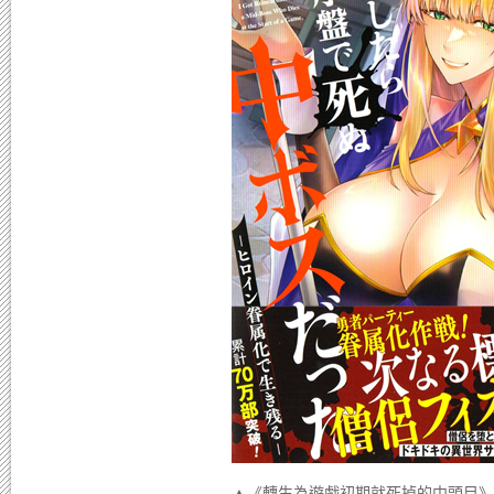
▲《轉生為遊戲初期就死掉的中頭目》