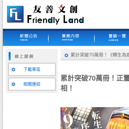
累計突破70萬冊！《轉生為
下載專區
累計突破70萬冊！正
相關連結
相！